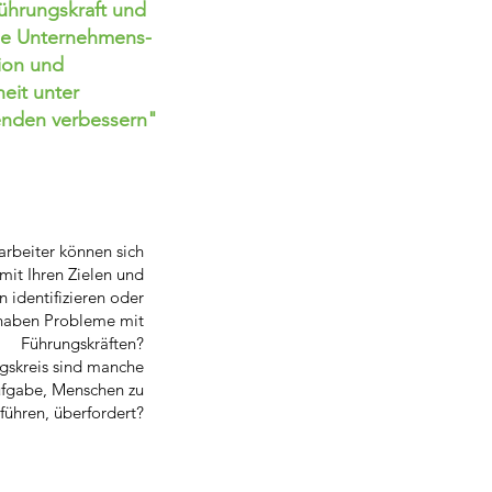
Führungskraft und
ie Unternehmens-
tion und
eit unter
enden verbessern"
arbeiter können sich
 mit Ihren Zielen und
n identifizieren oder
haben Probleme mit
Führungskräften?
gskreis sind manche
ufgabe, Menschen zu
führen, überfordert?