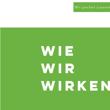
Wir packen zusam
Wie
wir
wirke