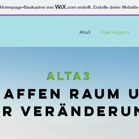
m Homepage-Baukasten von
.com
erstellt. Erstelle deine Websit
Alta3
Unser Angebot
ALTA3
haffen Raum u
ür Veränderu