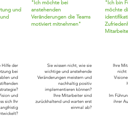
"Ich möchte bei
"Ich bin 
rtung und
anstehenden
möchte d
 und
Veränderungen die Teams
identifika
motiviert mitnehmen"
Zufriedenh
Mitarbeit
 Hilfe der
Sie wissen nicht, wie sie
Ihre Mit
tzung bei
wichtige und anstehende
nicht
tablen und
Veränderungen meistern und
Visione
stiftenden
nachhaltig positiv
trategie?
implementieren können?
ision und
Ihre Mitarbeiter sind
Im Führun
s sich Ihr
zurückhaltend und warten erst
ihrer A
angfristig
einmal ab?
ntwickelt?