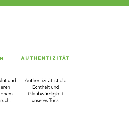
Authentizität
on
blut und
Authentizität ist die
seren
Echtheit und
 hohem
Glaubwürdigkeit
ruch.
unseres Tuns.