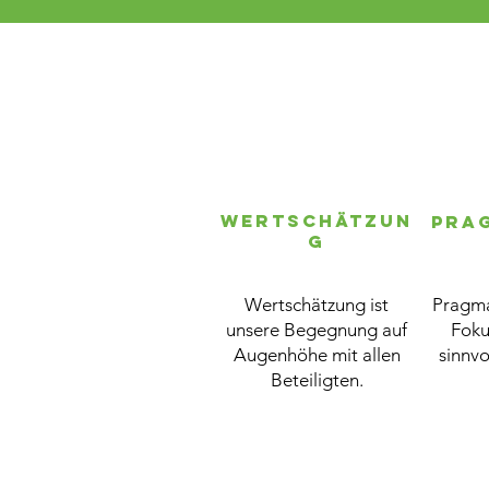
Wertschätzun
Pra
g
Wertschätzung ist
Pragma
unsere Begegnung auf
Foku
Augenhöhe mit allen
sinnvo
Beteiligten.