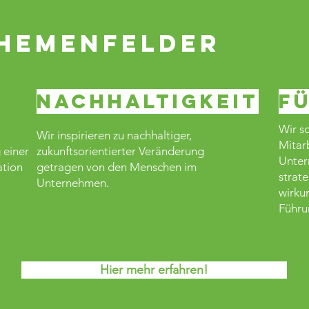
Themenfelder
Nachhaltigkeit
F
Wir sc
Wir inspirieren zu nachhaltiger,
Mitarb
 einer
zukunftsorientierter Veränderung
Unter
ation
getragen von den Menschen im
strat
Unternehmen.
wirku
Führu
Hier mehr erfahren!