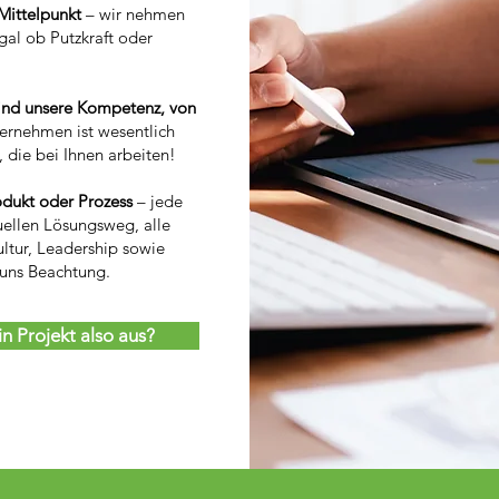
Mittelpunkt
– wir nehmen
egal ob Putzkraft oder
sind unsere Kompetenz, von
ternehmen ist wesentlich
die bei Ihnen arbeiten!
rodukt oder Prozess
– jede
uellen Lösungsweg, alle
ltur, Leadership sowie
 uns Beachtung.
in Projekt also aus?