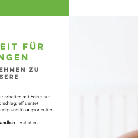
eit für
ngen
nehmen zu
nsere
ir arbeiten mit Fokus auf
rschlag: effiziente)
dig und lösungsorientiert.
tändlich
– mit allen