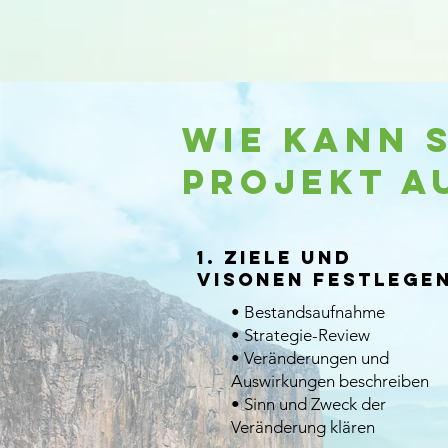
Wie kann s
Projekt a
1. Ziele und
Visonen
festlege
• Bestandsaufnahme
• Strategie-Review
• Veränderungen und
Auswirkungen beschreiben
• Sinn und Zweck der
Veränderung klären