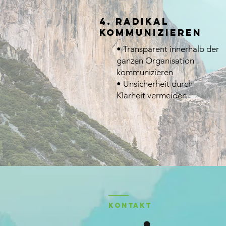
4. Radikal
Kommunizieren
• Transparent innerhalb der
ganzen Organisation
kommunizieren
• Unsicherheit durch
Klarheit vermeiden
KONTAKT