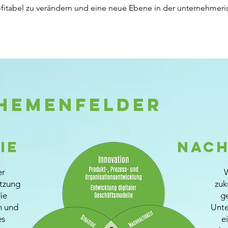
fitabel zu verändern und eine neue Ebene in der unternehmer
hemenfelder
ie
Nach
er
W
tzung
zuk
ie
g
n und
Unte
es
e