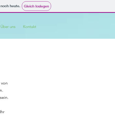
e noch heute.
Gleich loslegen
Über uns
Kontakt
r von
n.
sein.
Ihr