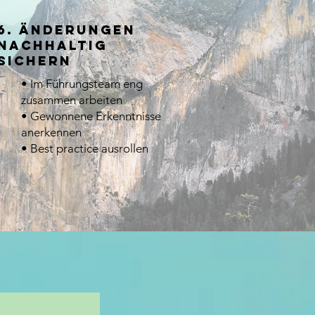
6. Änderungen
nachhaltig
sichern
• Im Führungsteam eng
zusammen arbeiten
• Gewonnene Erkenntnisse
anerkennen
• Best practice ausrollen